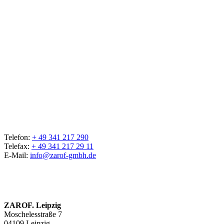
Telefon:
+ 49 341 217 290
Telefax:
+ 49 341 217 29 11
E-Mail:
info@zarof-gmbh.de
ZAROF. Leipzig
Moschelesstraße 7
04109 Leipzig